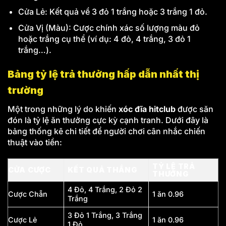
Cửa Lẻ: Kết quả về 3 đỏ 1 trắng hoặc 3 trắng 1 đỏ.
Cửa Vị (Màu): Cược chính xác số lượng màu đỏ
hoặc trắng cụ thể (ví dụ: 4 đỏ, 4 trắng, 3 đỏ 1
trắng…).
Bảng tỷ lệ trả thưởng hấp dẫn nhất thị
trường
Một trong những lý do khiến
xóc đĩa hitclub
được săn
đón là tỷ lệ ăn thưởng cực kỳ cạnh tranh. Dưới đây là
bảng thống kê chi tiết để người chơi cân nhắc chiến
thuật vào tiền:
TỶ LỆ TRẢ
CỬA CƯỢC
KẾT QUẢ THẮNG
THƯỞNG
4 Đỏ, 4 Trắng, 2 Đỏ 2
Cược Chẵn
1 ăn 0.96
Trắng
3 Đỏ 1 Trắng, 3 Trắng
Cược Lẻ
1 ăn 0.96
1 Đỏ