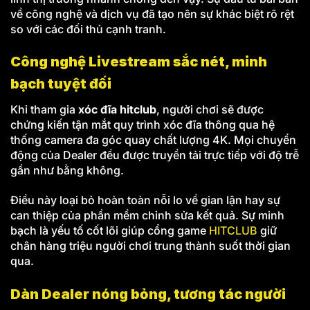
về công nghệ và dịch vụ đã tạo nên sự khác biệt rõ rệt
so với các đối thủ cạnh tranh.
Công nghệ Livestream sắc nét, minh
bạch tuyệt đối
Khi tham gia
xóc đĩa hitclub
, người chơi sẽ được
chứng kiến tận mắt quy trình xóc đĩa thông qua hệ
thống camera đa góc quay chất lượng 4K. Mọi chuyển
động của Dealer đều được truyền tải trực tiếp với độ trễ
gần như bằng không.
Điều này loại bỏ hoàn toàn nỗi lo về gian lận hay sự
can thiệp của phần mềm chỉnh sửa kết quả. Sự minh
bạch là yếu tố cốt lõi giúp cổng game
HITCLUB
giữ
chân hàng triệu người chơi trung thành suốt thời gian
qua.
Dàn Dealer nóng bỏng, tương tác người