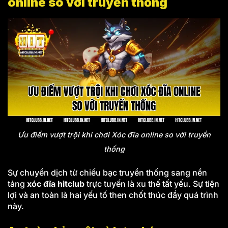
online so với truyền thống
Ưu điểm vượt trội khi chơi Xóc đĩa online so với truyền
thống
Sự chuyển dịch từ chiếu bạc truyền thống sang nền
tảng
xóc đĩa hitclub
trực tuyến là xu thế tất yếu. Sự tiện
lợi và an toàn là hai yếu tố then chốt thúc đẩy quá trình
này.