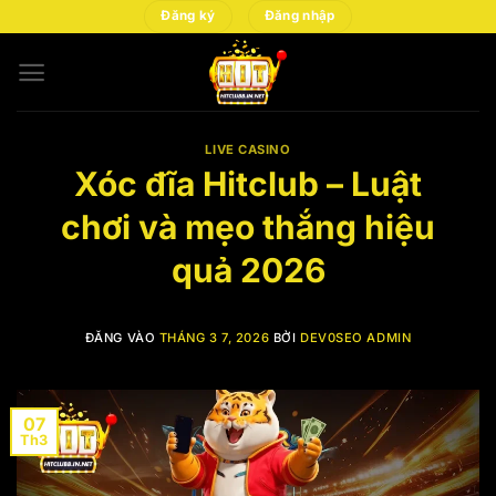
Bỏ
Đăng ký
Đăng nhập
qua
nội
dung
LIVE CASINO
Xóc đĩa Hitclub – Luật
chơi và mẹo thắng hiệu
quả 2026
ĐĂNG VÀO
THÁNG 3 7, 2026
BỞI
DEV0SEO ADMIN
07
Th3