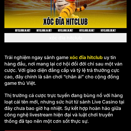
xóc đĩa hitclub
Trải nghiệm ngay sảnh game
xóc đĩa hitclub
uy tín
hàng đầu, nơi mang lại cơ hội đổi đời chỉ sau một ván
cược. Với giao diện đẳng cấp và tỷ lệ trả thưởng cực
cao, đây chính là sân chơi “chân ái” cho cộng đồng
game thủ Việt.
Thị trường cá cược trực tuyến đang bùng nổ với hàng
loạt cái tên mới, nhưng sức hút từ sảnh Live Casino tại
đây chưa bao giờ hạ nhiệt. Sự kết hợp hoàn hảo giữa
công nghệ livestream hiện đại và luật chơi truyền
thống đã tạo nên một cơn sốt thực sự.