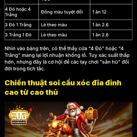
4 Đỏ hoặc 4
Đồng màu tuyệt đối
1 ăn 12
Trắng
3 Đỏ 1 Trắng
Lẻ theo màu
1 ăn 2.6
3 Trắng 1 Đỏ
Lẻ theo màu
1 ăn 2.6
Nhìn vào bảng trên, có thể thấy cửa “4 Đỏ” hoặc “4
Trắng” mang lại lợi nhuận khổng lồ. Tuy xác suất thấp
hơn, nhưng đây là cơ hội để các tay chơi “săn hũ” đổi
đời trong tích tắc.
Chiến thuật soi cầu xóc đĩa đỉnh
cao từ cao thủ