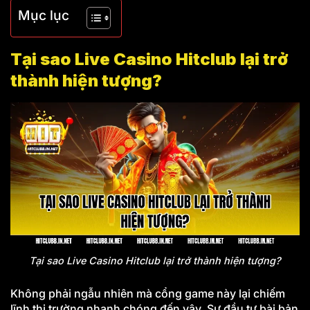
Mục lục
Tại sao Live Casino Hitclub lại trở
thành hiện tượng?
Tại sao Live Casino Hitclub lại trở thành hiện tượng?
Không phải ngẫu nhiên mà cổng game này lại chiếm
lĩnh thị trường nhanh chóng đến vậy. Sự đầu tư bài bản