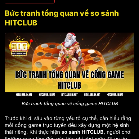
Bức tranh tổng quan về so sánh
HITCLUB
Bức tranh tổng quan về cổng game HITCLUB
Trước khi đi sâu vào từng yếu tố cụ thể, cần hiểu rằng
mỗi cổng game trực tuyến đều xây dựng một hệ sinh
thái riêng. Khi thực hiện
so sánh HITCLUB
, người chơi
thường quan tâm đến các tiêu chí như mức độ uy tín,