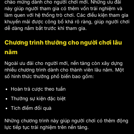
chào mừng dành cho người chơi mới. Những ưu đãi
này giúp người tham gia có thêm vốn trải nghiệm và
làm quen với hệ thống trò chơi. Các điều kiện tham gia
khuyến mãi được công bố khá rõ ràng, giúp người chơi
dễ dàng nắm bắt trước khi tham gia.
Chương trình thưởng cho người chơi lâu
năm
Ngoài ưu đãi cho người mới, nền tảng còn xây dựng
nhiều chương trình dành cho thành viên lâu năm. Một
số hình thức thưởng phổ biến bao gồm:
Hoàn trả cược theo tuần
Thưởng sự kiện đặc biệt
Tích điểm đổi quà
Những chương trình này giúp người chơi có thêm động
lực tiếp tục trải nghiệm trên nền tảng.