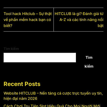
Tool hack Hitclub – Sự thật
HITCLUB là gì? Đánh giá từ
về phần mềm hack bạn có
A-Z và các tính năng nổi
biết?
bật
Tìm kiếm
Tìm
kiếm
Recent Posts
Website HITCLUB – Nền tảng cá cược trực tuyến uy tín,
hiện đại năm 2026
Cách Chơi Tru Tiên Slot Hiệu Quả Cho Mọi Người Mới