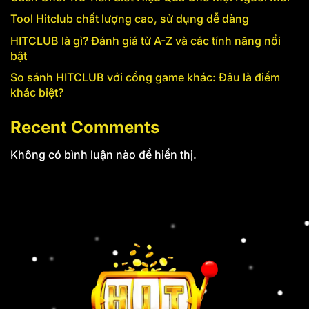
Tool Hitclub chất lượng cao, sử dụng dễ dàng
HITCLUB là gì? Đánh giá từ A-Z và các tính năng nổi
bật
So sánh HITCLUB với cổng game khác: Đâu là điểm
khác biệt?
Recent Comments
Không có bình luận nào để hiển thị.