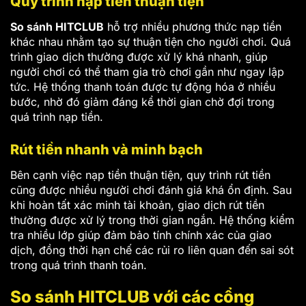
Quy trình nạp tiền thuận tiện
So sánh HITCLUB
hỗ trợ nhiều phương thức nạp tiền
khác nhau nhằm tạo sự thuận tiện cho người chơi. Quá
trình giao dịch thường được xử lý khá nhanh, giúp
người chơi có thể tham gia trò chơi gần như ngay lập
tức. Hệ thống thanh toán được tự động hóa ở nhiều
bước, nhờ đó giảm đáng kể thời gian chờ đợi trong
quá trình nạp tiền.
Rút tiền nhanh và minh bạch
Bên cạnh việc nạp tiền thuận tiện, quy trình rút tiền
cũng được nhiều người chơi đánh giá khá ổn định. Sau
khi hoàn tất xác minh tài khoản, giao dịch rút tiền
thường được xử lý trong thời gian ngắn. Hệ thống kiểm
tra nhiều lớp giúp đảm bảo tính chính xác của giao
dịch, đồng thời hạn chế các rủi ro liên quan đến sai sót
trong quá trình thanh toán.
So sánh HITCLUB với các cổng