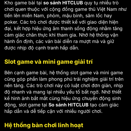
Kho game bài tại
so sánh HITCLUB
quy tụ nhiều trò
chơi quen thuộc với cộng đồng game thủ Việt Nam như
tiến lên miền Nam, phỏm, mậu binh, sâm lốc hay
poker. Các trò chơi được thiết kế với giao diện hiện
đại, kết hợp hiệu ứng âm thanh sống động nhằm tăng
cảm giác chân thực khi tham gia. Nhờ hệ thống vận
hành ổn định, các ván bài diễn ra mượt mà và giữ
được nhịp độ cạnh tranh hấp dẫn.
Slot game và mini game giải trí
Bên cạnh game bài, hệ thống slot game và mini game
cũng góp phần làm phong phú trải nghiệm giải trí trên
nền tảng. Các trò chơi này có luật chơi đơn giản, nhịp
độ nhanh và mang lại nhiều yếu tố bất ngờ. Nhờ thiết
kế hình ảnh bắt mắt cùng hiệu ứng chuyển động sinh
động, slot game tại
So sánh HITCLUB
tạo cảm giác
hấp dẫn và dễ tiếp cận với nhiều người chơi.
Hệ thống bàn chơi linh hoạt