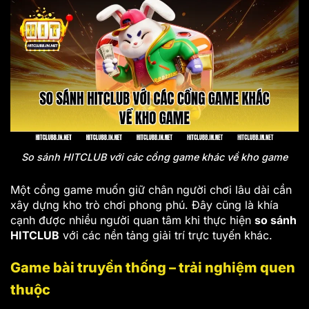
So sánh HITCLUB với các cổng game khác về kho game
Một cổng game muốn giữ chân người chơi lâu dài cần
xây dựng kho trò chơi phong phú. Đây cũng là khía
cạnh được nhiều người quan tâm khi thực hiện
so sánh
HITCLUB
với các nền tảng giải trí trực tuyến khác.
Game bài truyền thống – trải nghiệm quen
thuộc