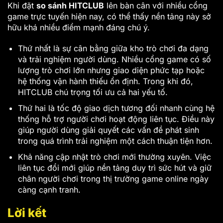
Khi đặt
so sánh HITCLUB
lên bàn cân với nhiều cổng
game trực tuyến hiện nay, có thể thấy nền tảng này sở
hữu khá nhiều điểm mạnh đáng chú ý.
Thứ nhất là sự cân bằng giữa kho trò chơi đa dạng
và trải nghiệm người dùng. Nhiều cổng game có số
lượng trò chơi lớn nhưng giao diện phức tạp hoặc
hệ thống vận hành thiếu ổn định. Trong khi đó,
HITCLUB chú trọng tối ưu cả hai yếu tố.
Thứ hai là tốc độ giao dịch tương đối nhanh cùng hệ
thống hỗ trợ người chơi hoạt động liên tục. Điều này
giúp người dùng giải quyết các vấn đề phát sinh
trong quá trình trải nghiệm một cách thuận tiện hơn.
Khả năng cập nhật trò chơi mới thường xuyên. Việc
liên tục đổi mới giúp nền tảng duy trì sức hút và giữ
chân người chơi trong thị trường game online ngày
càng cạnh tranh.
Lời kết