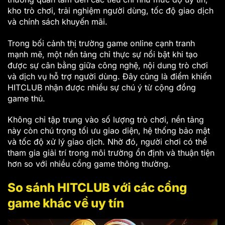
kho trò chơi, trải nghiệm người dùng, tốc độ giao dịch
và chính sách khuyến mãi.
Trong bối cảnh thị trường game online cạnh tranh
mạnh mẽ, một nền tảng chỉ thực sự nổi bật khi tạo
được sự cân bằng giữa công nghệ, nội dung trò chơi
và dịch vụ hỗ trợ người dùng. Đây cũng là điểm khiến
HITCLUB nhận được nhiều sự chú ý từ cộng đồng
game thủ.
Không chỉ tập trung vào số lượng trò chơi, nền tảng
này còn chú trọng tối ưu giao diện, hệ thống bảo mật
và tốc độ xử lý giao dịch. Nhờ đó, người chơi có thể
tham gia giải trí trong môi trường ổn định và thuận tiện
hơn so với nhiều cổng game thông thường.
So sánh HITCLUB với các cổng
game khác về uy tín