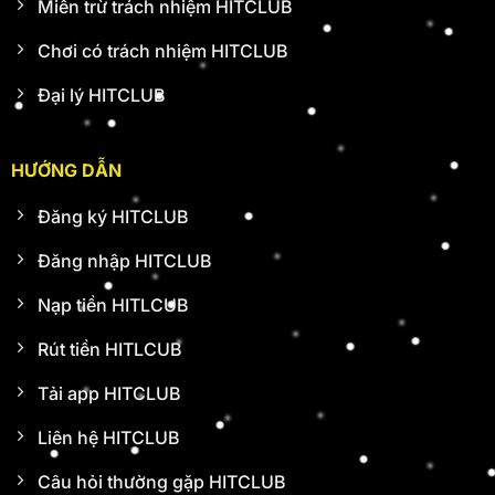
Miễn trừ trách nhiệm HITCLUB
Chơi có trách nhiệm HITCLUB
Đại lý HITCLUB
HƯỚNG DẪN
Đăng ký HITCLUB
Đăng nhập HITCLUB
Nạp tiền HITLCUB
Rút tiền HITLCUB
Tải app HITCLUB
Liên hệ HITCLUB
Câu hỏi thường gặp HITCLUB