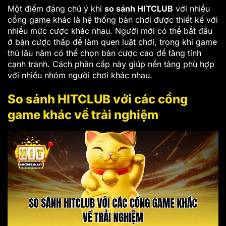
Một điểm đáng chú ý khi
so sánh HITCLUB
với nhiều
cổng game khác là hệ thống bàn chơi được thiết kế với
nhiều mức cược khác nhau. Người mới có thể bắt đầu
ở bàn cược thấp để làm quen luật chơi, trong khi game
thủ lâu năm có thể chọn bàn cược cao để tăng tính
cạnh tranh. Cách phân cấp này giúp nền tảng phù hợp
với nhiều nhóm người chơi khác nhau.
So sánh HITCLUB với các cổng
game khác về trải nghiệm