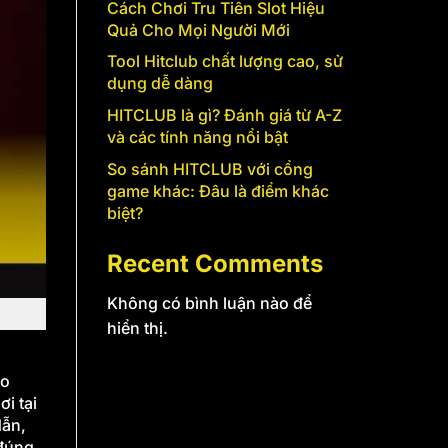
Cách Chơi Tru Tiên Slot Hiệu
Quả Cho Mọi Người Mới
Tool Hitclub chất lượng cao, sử
dụng dễ dàng
HITCLUB là gì? Đánh giá từ A-Z
và các tính năng nổi bật
So sánh HITCLUB với cổng
game khác: Đâu là điểm khác
biệt?
Recent Comments
Không có bình luận nào để
hiển thị.
ho
ơi tại
dẫn,
 đúng