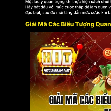
Một lưu ý quan trọng khi thực hiện
cách chơi t
Hãy bắt đầu với mức cược thấp để làm quen với
đặc biệt, sau đó mới tăng dần mức cược khi 
Giải Mã Các Biểu Tượng Quan 