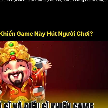
Gì Khiến Game Này Hút Người Chơi?