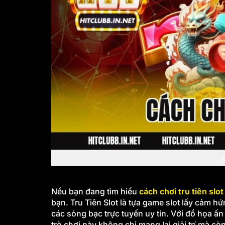
c
Nếu bạn đang tìm hiểu
cách chơi tru tiên slot
bạn. Tru Tiên Slot là tựa game slot lấy cảm hứn
các sòng bạc trực tuyến uy tín. Với đồ họa ấ
trò chơi này không chỉ mang lại giải trí mà c