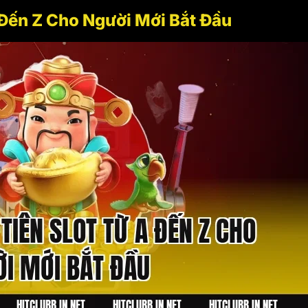
 Đến Z Cho Người Mới Bắt Đầu