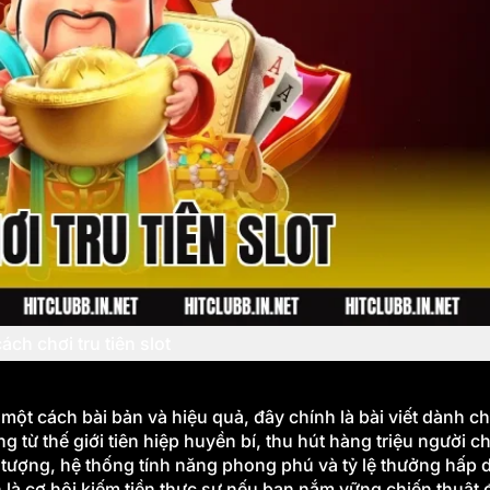
ách chơi tru tiên slot
một cách bài bản và hiệu quả, đây chính là bài viết dành c
g từ thế giới tiên hiệp huyền bí, thu hút hàng triệu người ch
n tượng, hệ thống tính năng phong phú và tỷ lệ thưởng hấp 
òn là cơ hội kiếm tiền thực sự nếu bạn nắm vững chiến thuật