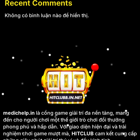
Recent Comments
Không có bình luận nào để hiển thị.
medichelp.in
là cổng game giải trí đa nền tảng, mang
đến cho người chơi một thế giới trò chơi đổi thưởng
phong phú và hấp dẫn. Với giao diện hiện đại và trải
nghiệm chơi game mượt mà,
HITCLUB
cam kết cung cấp