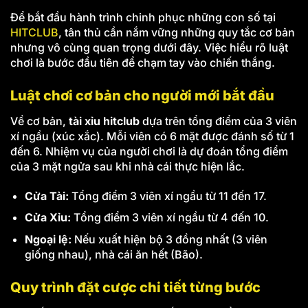
Để bắt đầu hành trình chinh phục những con số tại
HITCLUB
, tân thủ cần nắm vững những quy tắc cơ bản
nhưng vô cùng quan trọng dưới đây. Việc hiểu rõ luật
chơi là bước đầu tiên để chạm tay vào chiến thắng.
Luật chơi cơ bản cho người mới bắt đầu
Về cơ bản,
tài xỉu hitclub
dựa trên tổng điểm của 3 viên
xí ngầu (xúc xắc). Mỗi viên có 6 mặt được đánh số từ 1
đến 6. Nhiệm vụ của người chơi là dự đoán tổng điểm
của 3 mặt ngửa sau khi nhà cái thực hiện lắc.
Cửa Tài:
Tổng điểm 3 viên xí ngầu từ 11 đến 17.
Cửa Xỉu:
Tổng điểm 3 viên xí ngầu từ 4 đến 10.
Ngoại lệ:
Nếu xuất hiện bộ 3 đồng nhất (3 viên
giống nhau), nhà cái ăn hết (Bão).
Quy trình đặt cược chi tiết từng bước