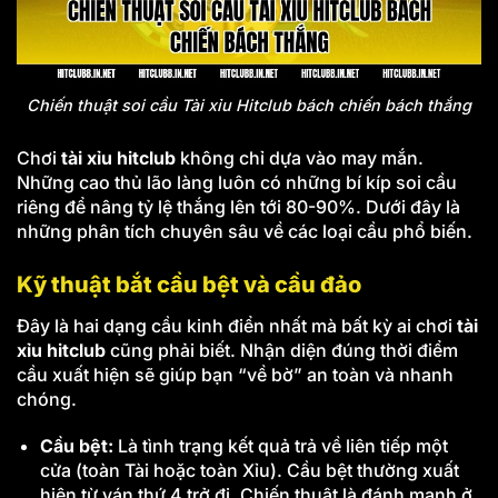
Chiến thuật soi cầu Tài xỉu Hitclub bách chiến bách thắng
Chơi
tài xỉu hitclub
không chỉ dựa vào may mắn.
Những cao thủ lão làng luôn có những bí kíp soi cầu
riêng để nâng tỷ lệ thắng lên tới 80-90%. Dưới đây là
những phân tích chuyên sâu về các loại cầu phổ biến.
Kỹ thuật bắt cầu bệt và cầu đảo
Đây là hai dạng cầu kinh điển nhất mà bất kỳ ai chơi
tài
xỉu hitclub
cũng phải biết. Nhận diện đúng thời điểm
cầu xuất hiện sẽ giúp bạn “về bờ” an toàn và nhanh
chóng.
Cầu bệt:
Là tình trạng kết quả trả về liên tiếp một
cửa (toàn Tài hoặc toàn Xỉu). Cầu bệt thường xuất
hiện từ ván thứ 4 trở đi. Chiến thuật là đánh mạnh ở