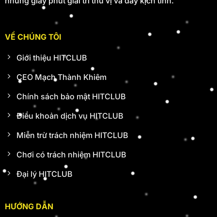
những giây phút giải trí thú vị và đầy kịch tính.
VỀ CHÚNG TÔI
Giới thiệu HITCLUB
CEO Mạch Thành Khiêm
Chính sách bảo mật HITCLUB
Điều khoản dịch vụ HITCLUB
Miễn trừ trách nhiệm HITCLUB
Chơi có trách nhiệm HITCLUB
Đại lý HITCLUB
HƯỚNG DẪN