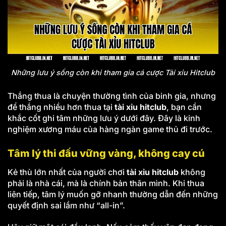
Những lưu ý sống còn khi tham gia cá cược Tài xỉu Hitclub
Thắng thua là chuyện thường tình của binh gia, nhưng
để thắng nhiều hơn thua tại
tài xỉu hitclub
, bạn cần
khắc cốt ghi tâm những lưu ý dưới đây. Đây là kinh
nghiệm xương máu của hàng ngàn game thủ đi trước.
Tâm lý thi đấu vững vàng, không cay cú
Kẻ thù lớn nhất của người chơi
tài xỉu hitclub
không
phải là nhà cái, mà là chính bản thân mình. Khi thua
liên tiếp, tâm lý muốn gỡ nhanh thường dẫn đến những
quyết định sai lầm như “all-in”.