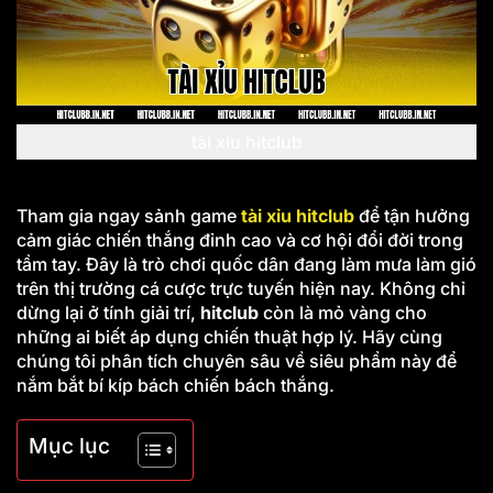
tài xỉu hitclub
Tham gia ngay sảnh game
tài xỉu hitclub
để tận hưởng
cảm giác chiến thắng đỉnh cao và cơ hội đổi đời trong
tầm tay. Đây là trò chơi quốc dân đang làm mưa làm gió
trên thị trường cá cược trực tuyến hiện nay. Không chỉ
dừng lại ở tính giải trí,
hitclub
còn là mỏ vàng cho
những ai biết áp dụng chiến thuật hợp lý. Hãy cùng
chúng tôi phân tích chuyên sâu về siêu phẩm này để
nắm bắt bí kíp bách chiến bách thắng.
Mục lục