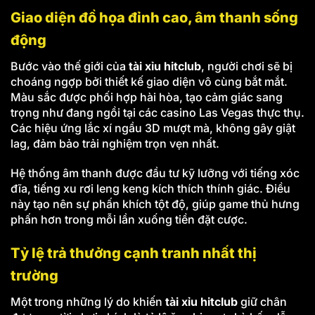
Giao diện đồ họa đỉnh cao, âm thanh sống
động
Bước vào thế giới của
tài xỉu hitclub
, người chơi sẽ bị
choáng ngợp bởi thiết kế giao diện vô cùng bắt mắt.
Màu sắc được phối hợp hài hòa, tạo cảm giác sang
trọng như đang ngồi tại các casino Las Vegas thực thụ.
Các hiệu ứng lắc xí ngầu 3D mượt mà, không gây giật
lag, đảm bảo trải nghiệm trọn vẹn nhất.
Hệ thống âm thanh được đầu tư kỹ lưỡng với tiếng xóc
đĩa, tiếng xu rơi leng keng kích thích thính giác. Điều
này tạo nên sự phấn khích tột độ, giúp game thủ hưng
phấn hơn trong mỗi lần xuống tiền đặt cược.
Tỷ lệ trả thưởng cạnh tranh nhất thị
trường
Một trong những lý do khiến
tài xỉu hitclub
giữ chân