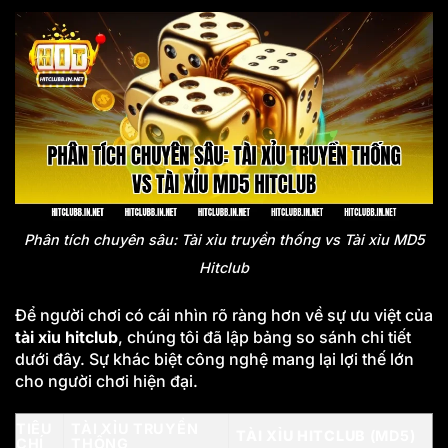
Phân tích chuyên sâu: Tài xỉu truyền thống vs Tài xỉu MD5
Hitclub
Để người chơi có cái nhìn rõ ràng hơn về sự ưu việt của
tài xỉu hitclub
, chúng tôi đã lập bảng so sánh chi tiết
dưới đây. Sự khác biệt công nghệ mang lại lợi thế lớn
cho người chơi hiện đại.
TIÊU
TÀI XỈU TRUYỀN
TÀI XỈU HITCLUB
(MD5)
CHÍ
THỐNG