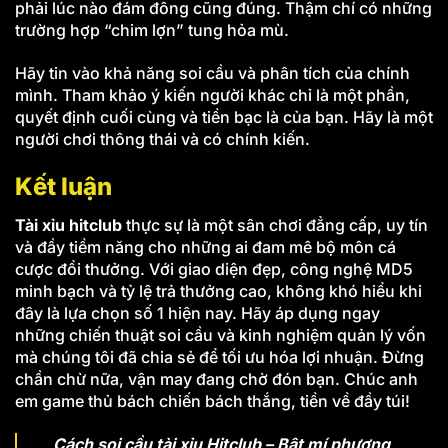
phải lúc nào đám đông cũng đúng. Thậm chí có những
trường hợp “chim lợn” tung hỏa mù.
Hãy tin vào khả năng soi cầu và phân tích của chính
mình. Tham khảo ý kiến người khác chỉ là một phần,
quyết định cuối cùng và tiền bạc là của bạn. Hãy là một
người chơi thông thái và có chính kiến.
Kết luận
Tài xỉu hitclub
thực sự là một sân chơi đẳng cấp, uy tín
và đầy tiềm năng cho những ai đam mê bộ môn cá
cược đổi thưởng. Với giao diện đẹp, công nghệ MD5
minh bạch và tỷ lệ trả thưởng cao, không khó hiểu khi
đây là lựa chọn số 1 hiện nay. Hãy áp dụng ngay
những chiến thuật soi cầu và kinh nghiệm quản lý vốn
mà chúng tôi đã chia sẻ để tối ưu hóa lợi nhuận. Đừng
chần chừ nữa, vận may đang chờ đón bạn. Chúc anh
em game thủ bách chiến bách thắng, tiền về đầy túi!
Cách soi cầu tài xỉu Hitclub
– Bật mí phương