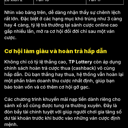
Nhìn vào bảng trên, dễ dàng nhận thấy sự chênh lệch
rất lớn. Đặc biệt ở các hạng mục khó trúng như 3 càng
hay 4 càng, tỷ lệ trả thưởng tại sảnh cược online cao
gấp nhiều lần, mở ra cơ hội đổi đời chỉ sau một ván
cược.
Cơ hội làm giàu và hoàn trả hấp dẫn
Không chỉ có tỷ lệ thắng cao,
TP Lottery
còn áp dụng
chính sách hoàn trả cược thua (cashback) vô cùng
hấp dẫn. Dù bạn thắng hay thua, hệ thống vẫn hoàn lại
một phần trăm doanh thu cược nhất định, giúp bạn
bảo toàn vốn và có thêm cơ hội gỡ gạc.
Các chương trình khuyến mãi nạp tiền dành riêng cho
sảnh xổ số cũng được tung ra thường xuyên. Đây là
đòn bẩy tài chính tuyệt vời giúp người chơi gia tăng số
dư tài khoản trước khi bước vào những ván cược định
mệnh.