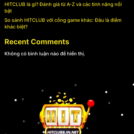
HITCLUB là gì? Đánh giá từ A-Z và các tính năng nổi
bật
So sánh HITCLUB với cổng game khác: Đâu là điểm
khác biệt?
Recent Comments
Không có bình luận nào để hiển thị.