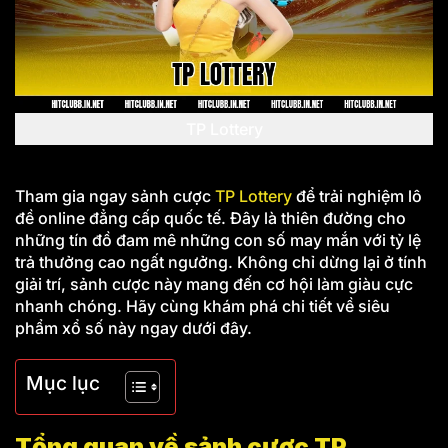
TP Lottery
Tham gia ngay sảnh cược
TP Lottery
để trải nghiệm lô
đề online đẳng cấp quốc tế. Đây là thiên đường cho
những tín đồ đam mê những con số may mắn với tỷ lệ
trả thưởng cao ngất ngưởng. Không chỉ dừng lại ở tính
giải trí, sảnh cược này mang đến cơ hội làm giàu cực
nhanh chóng. Hãy cùng khám phá chi tiết về siêu
phẩm xổ số này ngay dưới đây.
Mục lục
Tổng quan về sảnh cược TP