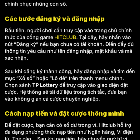
chinh phục những con số.
Các bước đăng ký và đăng nhập
Đầu tiên, người chơi cần truy cập vào trang chủ chính
thức của cổng game
HITCLUB
. Tại đây, hãy nhấn vào
nút “Đăng ký” nếu bạn chưa có tài khoản. Điền đầy đủ
thông tin yêu cầu như tên đăng nhập, mật khẩu và mã
xác nhận.
Sau khi đăng ký thành công, hãy đăng nhập và tìm đến
mục “Xổ số” hoặc “Lô đề” trên thanh menu chính.
Chọn sảnh
TP Lottery
để truy cập vào giao diện đặt
cược. Hệ thống sẽ tải dữ liệu trong tích tắc, đưa bạn
vào không gian cá cược chuyên nghiệp.
Cách nạp tiền và đặt cược thông minh
Để đặt cược, bạn cần có số dư trong ví. Hitclub hỗ trợ
đa dạng phương thức nạp tiền như Ngân hàng, Ví điện
tử, Thẻ cào… Sau khi nạp tiền, hãy chuyển quỹ từ ví