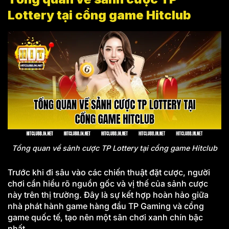
Lottery tại cổng game Hitclub
Tổng quan về sảnh cược TP Lottery tại cổng game Hitclub
Trước khi đi sâu vào các chiến thuật đặt cược, người
chơi cần hiểu rõ nguồn gốc và vị thế của sảnh cược
này trên thị trường. Đây là sự kết hợp hoàn hảo giữa
nhà phát hành game hàng đầu TP Gaming và cổng
game quốc tế, tạo nên một sân chơi xanh chín bậc
nhất.