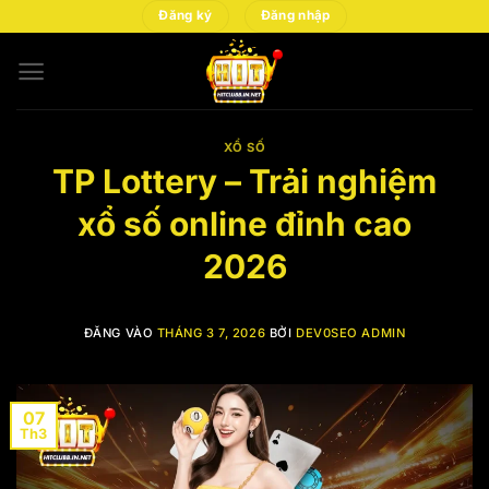
Bỏ
Đăng ký
Đăng nhập
qua
nội
dung
XỔ SỐ
TP Lottery – Trải nghiệm
xổ số online đỉnh cao
2026
ĐĂNG VÀO
THÁNG 3 7, 2026
BỞI
DEV0SEO ADMIN
07
Th3