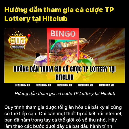
Hướng dẫn tham gia cá cược TP
Lottery tại Hitclub
Hướng dẫn tham gia cá cược TP Lottery tại Hitclub
Quy trình tham gia được tối giản hóa để bất kỳ ai cũng
có thể tiếp cận. Chỉ cần một thiết bị có kết nối internet,
bạn đã nắm trong tay cả thế giới xổ số thu nhỏ. Hãy
làm theo các bước dưới đây để bắt đầu hành trình