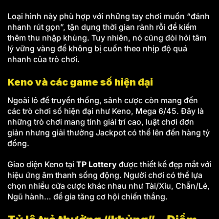
Loại hình này phù hợp với những tay chơi muốn “đánh
nhanh rút gọn”, tận dụng thời gian rảnh rỗi để kiếm
thêm thu nhập khủng. Tuy nhiên, nó cũng đòi hỏi tâm
lý vững vàng để không bị cuốn theo nhịp độ quá
nhanh của trò chơi.
Keno và các game số hiện đại
Ngoài lô đề truyền thống, sảnh cược còn mang đến
các trò chơi số hiện đại như Keno, Mega 6/45. Đây là
những trò chơi mang tính giải trí cao, luật chơi đơn
giản nhưng giải thưởng Jackpot có thể lên đến hàng tỷ
đồng.
Giao diện Keno tại
TP Lottery
được thiết kế đẹp mắt với
hiệu ứng âm thanh sống động. Người chơi có thể lựa
chọn nhiều cửa cược khác nhau như Tài/Xỉu, Chẵn/Lẻ,
Ngũ hành… để gia tăng cơ hội chiến thắng.