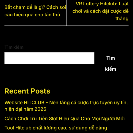
VR Lottery Hitclub: Luật
Bắt chạm đề là gì? Cách soi
chơi và cách đặt cược dễ
cầu hiệu quả cho tân thủ
thắng
Tìm kiếm
Tìm
kiếm
Recent Posts
Website HITCLUB – Nền tảng cá cược trực tuyến uy tín,
hiện đại năm 2026
Cách Chơi Tru Tiên Slot Hiệu Quả Cho Mọi Người Mới
Tool Hitclub chất lượng cao, sử dụng dễ dàng