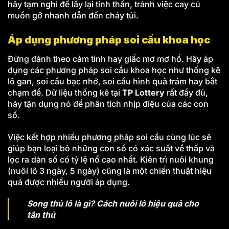
hãy tạm nghỉ để lấy lại tinh thần, tránh việc cay cú
muốn gỡ nhanh dẫn đến cháy túi.
Áp dụng phương pháp soi cầu khoa học
Đừng đánh theo cảm tính hay giấc mơ mơ hồ. Hãy áp
dụng các phương pháp soi cầu khoa học như thống kê
lô gan, soi cầu bạc nhớ, soi cầu hình quả trám hay bắt
chạm đề. Dữ liệu thống kê tại
TP Lottery
rất đầy đủ,
hãy tận dụng nó để phân tích nhịp điệu của các con
số.
Việc kết hợp nhiều phương pháp soi cầu cùng lúc sẽ
giúp bạn loại bỏ những con số có xác suất về thấp và
lọc ra dàn số có tỷ lệ nổ cao nhất. Kiên trì nuôi khung
(nuôi lô 3 ngày, 5 ngày) cũng là một chiến thuật hiệu
quả được nhiều người áp dụng.
Song thủ lô là gì?
Cách nuôi lô hiệu quả cho
tân thủ