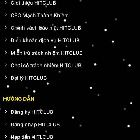
Giới thiệu HITCLUB
CEO Mạch Thành Khiêm
Chính sách bảo mật HITCLUB
Điều khoản dịch vụ HITCLUB
Miễn trừ trách nhiệm HITCLUB
Chơi có trách nhiệm HITCLUB
Đại lý HITCLUB
HƯỚNG DẪN
Đăng ký HITCLUB
Đăng nhập HITCLUB
Nạp tiền HITLCUB