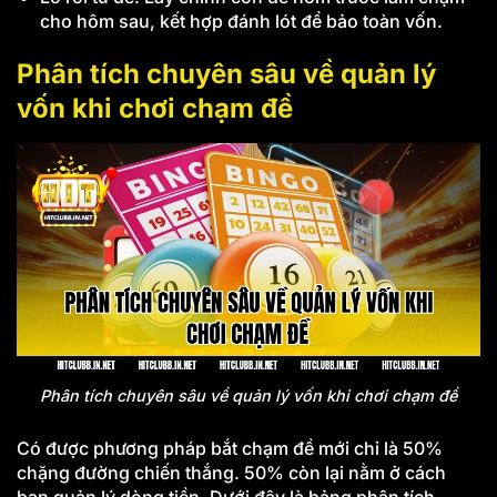
cho hôm sau, kết hợp đánh lót để bảo toàn vốn.
Phân tích chuyên sâu về quản lý
vốn khi chơi chạm đề
Phân tích chuyên sâu về quản lý vốn khi chơi chạm đề
Có được phương pháp bắt chạm đề mới chỉ là 50%
chặng đường chiến thắng. 50% còn lại nằm ở cách