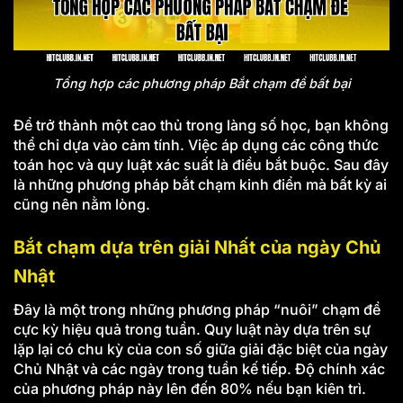
Tổng hợp các phương pháp Bắt chạm đề bất bại
Để trở thành một cao thủ trong làng số học, bạn không
thể chỉ dựa vào cảm tính. Việc áp dụng các công thức
toán học và quy luật xác suất là điều bắt buộc. Sau đây
là những phương pháp bắt chạm kinh điển mà bất kỳ ai
cũng nên nằm lòng.
Bắt chạm dựa trên giải Nhất của ngày Chủ
Nhật
Đây là một trong những phương pháp “nuôi” chạm đề
cực kỳ hiệu quả trong tuần. Quy luật này dựa trên sự
lặp lại có chu kỳ của con số giữa giải đặc biệt của ngày
Chủ Nhật và các ngày trong tuần kế tiếp. Độ chính xác
của phương pháp này lên đến 80% nếu bạn kiên trì.