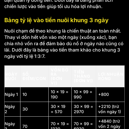
bạn quản lý dòng tiền. Dưới đây là bảng phân tích
chiến lược vào tiền giúp tối ưu hóa lợi nhuận.
Bảng tỷ lệ vào tiền nuôi khung 3 ngày
Nuôi chạm đề theo khung là chiến thuật an toàn nhất.
Thay vì dồn hết vốn vào một ngày (xuống xác), bạn
chia nhỏ vốn ra để đảm bảo dù nổ ở ngày nào cũng có
lãi. Dưới đây là bảng vào tiền tham khảo cho khung 3
ngày với tỷ lệ 1:3:7.
VỐN BỎ
TIỀN
NGÀY
SỐ
RA
LỢI NHUẬN
THẮNG
NUÔI
ĐIỂM/CON
(ĐƠN
RÒNG
(ĐƠN VỊ)
VỊ)
10 x 19 =
10 x 99 =
Ngày 1
10
+800
190
990
Ngày
30 x 19
30 x 99 =
+2210 (trừ
30
2
= 570
2970
vốn ngày 1)
+4840 (trừ
Ngày
70 x 19 =
70 x 99 =
70
vốn 2 ngày
3
1330
6930