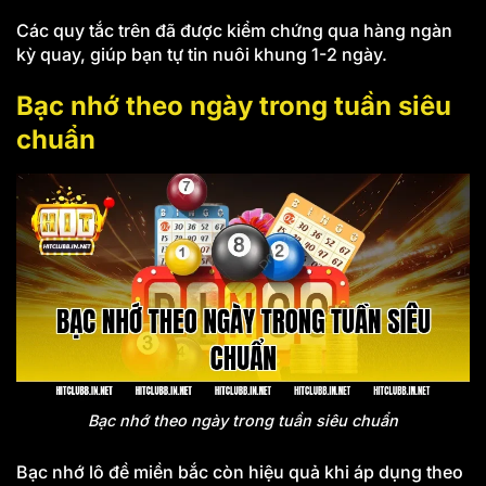
Các quy tắc trên đã được kiểm chứng qua hàng ngàn
kỳ quay, giúp bạn tự tin nuôi khung 1-2 ngày.
Bạc nhớ theo ngày trong tuần siêu
chuẩn
Bạc nhớ theo ngày trong tuần siêu chuẩn
Bạc nhớ lô đề miền bắc còn hiệu quả khi áp dụng theo