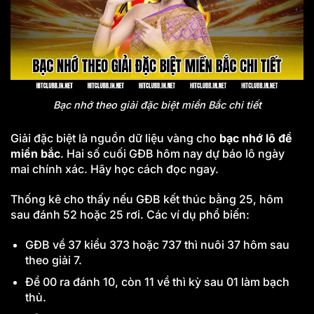
Bạc nhớ theo giải đặc biệt miền Bắc chi tiết
Giải đặc biệt là nguồn dữ liệu vàng cho
bạc nhớ lô đề
miền bắc
. Hai số cuối GĐB hôm nay dự báo lô ngày
mai chính xác. Hãy học cách đọc ngay.
Thống kê cho thấy nếu GĐB kết thúc bằng 25, hôm
sau đánh 52 hoặc 25 rơi. Các ví dụ phổ biến:
GĐB về 37 kiểu 373 hoặc 737 thì nuôi 37 hôm sau
theo giải 7.
Đề 00 ra đánh 10, còn 11 về thì kỳ sau 01 làm bạch
thủ.