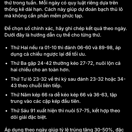
thứ trong tuần. Mỗi ngày có quy luật riêng dựa trên
thống kê dài hạn. Cách này giúp dự đoán bạch thủ lô
mà không cần phần mềm phức tạp.
Để chọn số chính xác, hãy ghi chép kết quả theo ngày.
Dưới đây là hướng dẫn cụ thể cho từng thứ.
Thứ Hai nếu ra 01-10 thì đánh 06-60 và 89-98, áp
dụng cả chiều ngược lại để tối ưu.
Thứ Ba gặp 24-42 thường kéo 27-72, nuôi lộn cả
hai chiều cho an toàn hơn.
Thứ Tư lô 23-32 về thì kỳ sau đánh 23-32 hoặc 34-
43 theo chuỗi liên tiếp.
Thứ Năm kép 66 ra dễ kéo kép 66 và 36-63, tập
trung vào các cặp kép đầu tiên.
Thứ Sáu 91 xuất hiện thì nuôi 57-75, kết hợp theo
dõi giải đặc biệt.
Áp dụng theo ngày giúp tỷ lệ trúng tăng 30-50%, đặc