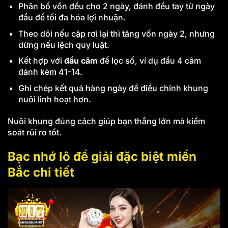
Phân bổ vốn đều cho 2 ngày, đánh đều tay từ ngày
đầu để tối đa hóa lợi nhuận.
Theo dõi nếu cặp rơi lại thì tăng vốn ngày 2, nhưng
dừng nếu lệch quy luật.
Kết hợp với
đầu câm
để lọc số, ví dụ đầu 4 câm
đánh kèm 41-14.
Ghi chép kết quả hàng ngày để điều chỉnh khung
nuôi linh hoạt hơn.
Nuôi khung đúng cách giúp bạn thắng lớn mà kiểm
soát rủi ro tốt.
Bạc nhớ lô đề giải đặc biệt miền
Bắc chi tiết