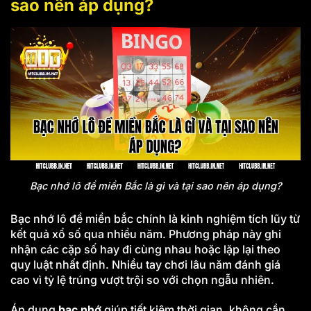
sao nên áp dụng?
Bạc nhớ lô đề miền Bắc là gì và tại sao nên áp dụng?
Bạc nhớ lô đề miền bắc chính là kinh nghiệm tích lũy từ
kết quả xổ số qua nhiều năm. Phương pháp này ghi
nhận các cặp số hay đi cùng nhau hoặc lặp lại theo
quy luật nhất định. Nhiều tay chơi lâu năm đánh giá
cao vì tỷ lệ trúng vượt trội so với chọn ngẫu nhiên.
Áp dụng
bạc nhớ
giúp tiết kiệm thời gian, không cần