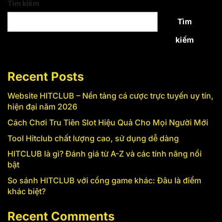
Tìm kiếm
Tìm
kiếm
Recent Posts
Website HITCLUB – Nền tảng cá cược trực tuyến uy tín,
hiện đại năm 2026
Cách Chơi Tru Tiên Slot Hiệu Quả Cho Mọi Người Mới
Tool Hitclub chất lượng cao, sử dụng dễ dàng
HITCLUB là gì? Đánh giá từ A-Z và các tính năng nổi
bật
So sánh HITCLUB với cổng game khác: Đâu là điểm
khác biệt?
Recent Comments