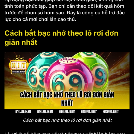
tính toán phức tạp. Bạn chỉ cần theo dõi kết quả hôm
trước để chọn số hôm sau. Đây là công cụ hỗ trợ đắc
lực cho cả mới chơi lẫn cao thủ.
Cách bắt bạc nhớ theo lô rơi đơn
giản nhất
Cách bắt bạc nhớ theo lô rơi đơn giản nhất