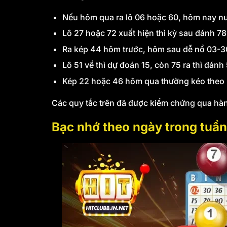
Nếu hôm qua ra lô 06 hoặc 60, hôm nay nuôi 
Lô 27 hoặc 72 xuất hiện thì kỳ sau đánh 78
Ra kép 44 hôm trước, hôm sau dễ nổ 03-30
Lô 51 về thì dự đoán 15, còn 75 ra thì đán
Kép 22 hoặc 46 hôm qua thường kéo theo 
Các quy tắc trên đã được kiểm chứng qua hàn
Bạc nhớ theo ngày trong tuần