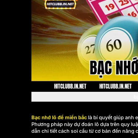
b
Bạc nhớ lô đề miền bắc
là bí quyết giúp anh
Phương pháp này dự đoán lô dựa trên quy luậ
dẫn chi tiết cách soi cầu từ cơ bản đến nâng 