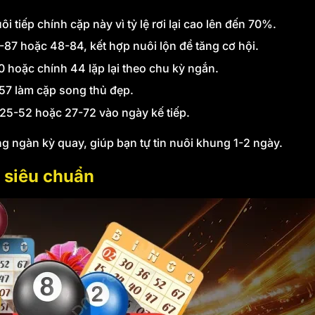
tiếp chính cặp này vì tỷ lệ rơi lại cao lên đến 70%.
-87 hoặc 48-84, kết hợp nuôi lộn để tăng cơ hội.
 hoặc chính 44 lặp lại theo chu kỳ ngắn.
h 57 làm cặp song thủ đẹp.
25-52 hoặc 27-72 vào ngày kế tiếp.
g ngàn kỳ quay, giúp bạn tự tin nuôi khung 1-2 ngày.
 siêu chuẩn