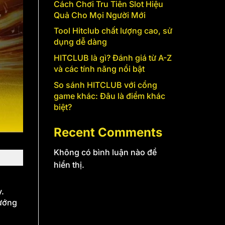
Cách Chơi Tru Tiên Slot Hiệu
Quả Cho Mọi Người Mới
Tool Hitclub chất lượng cao, sử
dụng dễ dàng
HITCLUB là gì? Đánh giá từ A-Z
và các tính năng nổi bật
So sánh HITCLUB với cổng
game khác: Đâu là điểm khác
biệt?
Recent Comments
Không có bình luận nào để
hiển thị.
y.
hướng