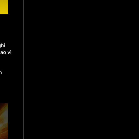
ghi
ao vì
m