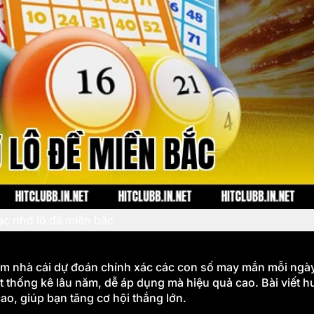
ạc nhớ lô đề miền bắc
 em nhà cái dự đoán chính xác các con số may mắn mỗi ngà
t thống kê lâu năm, dễ áp dụng mà hiệu quả cao. Bài viết 
cao, giúp bạn tăng cơ hội thắng lớn.