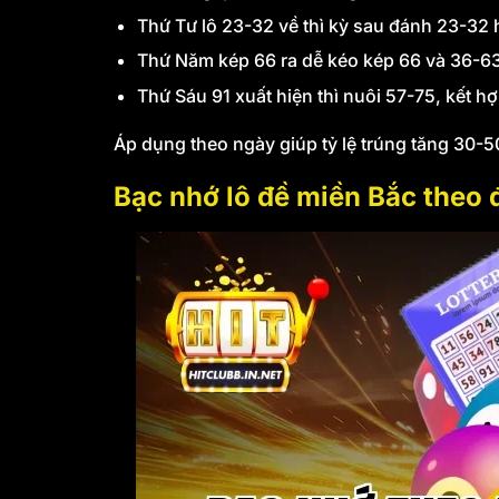
Thứ Tư lô 23-32 về thì kỳ sau đánh 23-32 h
Thứ Năm kép 66 ra dễ kéo kép 66 và 36-63,
Thứ Sáu 91 xuất hiện thì nuôi 57-75, kết hợp
Áp dụng theo ngày giúp tỷ lệ trúng tăng 30-5
Bạc nhớ lô đề miền Bắc theo