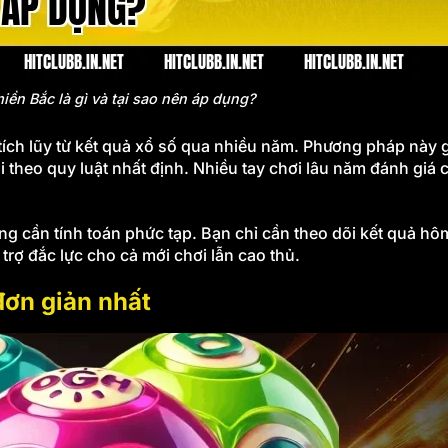
iền Bắc là gì và tại sao nên áp dụng?
tích lũy từ kết quả xổ số qua nhiều năm. Phương pháp này 
 theo quy luật nhất định. Nhiều tay chơi lâu năm đánh giá c
ông cần tính toán phức tạp. Bạn chỉ cần theo dõi kết quả hô
trợ đắc lực cho cả mới chơi lẫn cao thủ.
đơn giản nhất