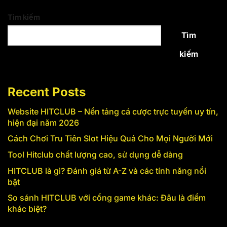
Tìm kiếm
Tìm
kiếm
Recent Posts
Website HITCLUB – Nền tảng cá cược trực tuyến uy tín,
hiện đại năm 2026
Cách Chơi Tru Tiên Slot Hiệu Quả Cho Mọi Người Mới
Tool Hitclub chất lượng cao, sử dụng dễ dàng
HITCLUB là gì? Đánh giá từ A-Z và các tính năng nổi
bật
So sánh HITCLUB với cổng game khác: Đâu là điểm
khác biệt?