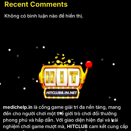
Recent Comments
Không có bình luận nào để hiển thị.
medichelp.in
là cổng game giải trí đa nền tảng, mang
đến cho người chơi một thế giới trò chơi đổi thưởng
phong phú và hấp dẫn. Với giao diện hiện đại và trải
nghiệm chơi game mượt mà,
HITCLUB
cam kết cung cấp