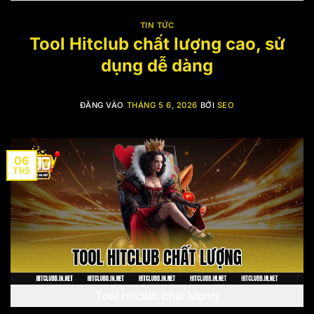
TIN TỨC
Tool Hitclub chất lượng cao, sử
dụng dễ dàng
ĐĂNG VÀO
THÁNG 5 6, 2026
BỞI
SEO
06
Th5
Tool Hitclub chất lượng