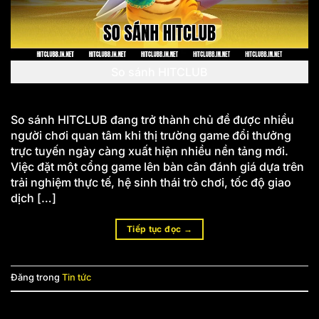
So sánh HITCLUB
So sánh HITCLUB đang trở thành chủ đề được nhiều
người chơi quan tâm khi thị trường game đổi thưởng
trực tuyến ngày càng xuất hiện nhiều nền tảng mới.
Việc đặt một cổng game lên bàn cân đánh giá dựa trên
trải nghiệm thực tế, hệ sinh thái trò chơi, tốc độ giao
dịch […]
Tiếp tục đọc
→
Đăng trong
Tin tức