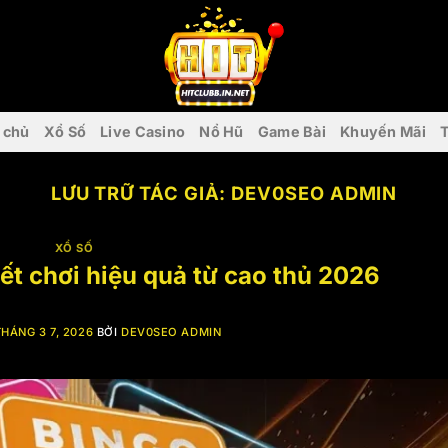
 chủ
Xổ Số
Live Casino
Nổ Hũ
Game Bài
Khuyến Mãi
T
LƯU TRỮ TÁC GIẢ:
DEV0SEO ADMIN
XỔ SỐ
yết chơi hiệu quả từ cao thủ 2026
THÁNG 3 7, 2026
BỞI
DEV0SEO ADMIN