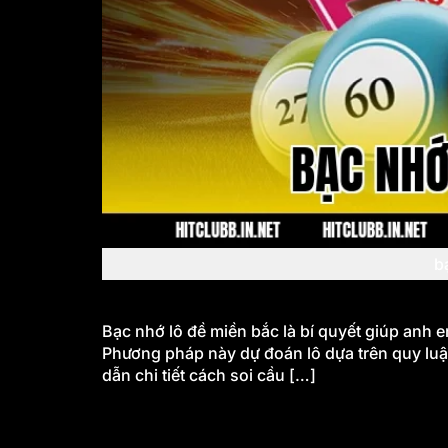
b
Bạc nhớ lô đề miền bắc là bí quyết giúp anh
Phương pháp này dự đoán lô dựa trên quy luậ
dẫn chi tiết cách soi cầu […]