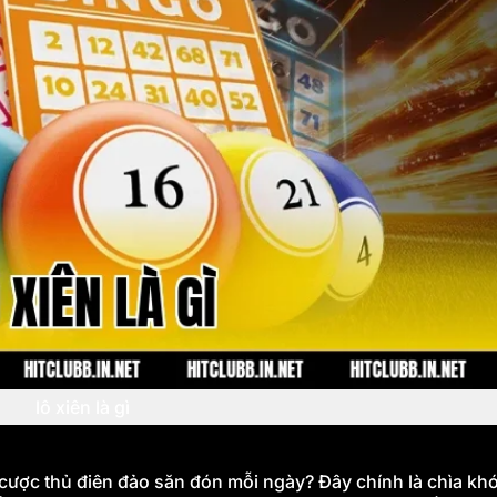
lô xiên là gì
i cược thủ điên đảo săn đón mỗi ngày? Đây chính là chìa kh