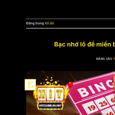
Đăng trong
Xổ Số
Bạc nhớ lô đề miền b
ĐĂNG VÀO
07
Th3