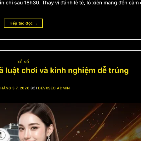
ần chỉ sau 18h30. Thay vì đánh lẻ tẻ, lô xiên mang đến cảm 
Tiếp tục đọc
→
XỔ SỐ
ã luật chơi và kinh nghiệm dễ trúng
THÁNG 3 7, 2026
BỞI
DEV0SEO ADMIN