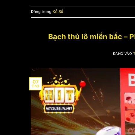
Đăng trong
Xổ Số
Bạch thủ lô miền bắc – 
ĐĂNG VÀO
07
Th3