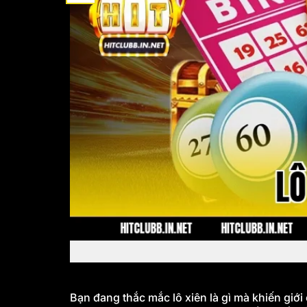
Bạn đang thắc mắc lô xiên là gì mà khiến giớ