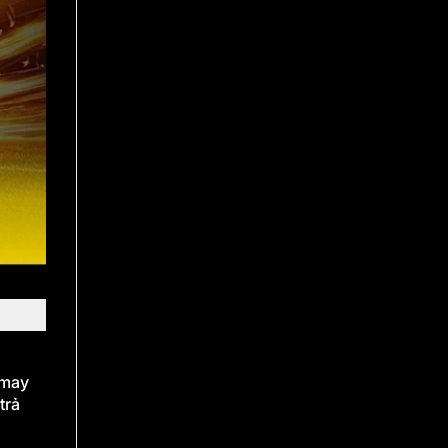
 may
trả