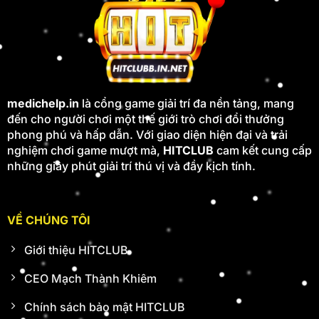
medichelp.in
là cổng game giải trí đa nền tảng, mang
đến cho người chơi một thế giới trò chơi đổi thưởng
phong phú và hấp dẫn. Với giao diện hiện đại và trải
nghiệm chơi game mượt mà,
HITCLUB
cam kết cung cấp
những giây phút giải trí thú vị và đầy kịch tính.
VỀ CHÚNG TÔI
Giới thiệu HITCLUB
CEO Mạch Thành Khiêm
Chính sách bảo mật HITCLUB