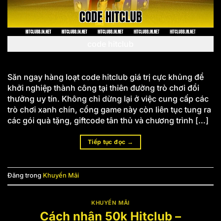
code hitclub
Săn ngay hàng loạt code hitclub giá trị cực khủng để
khởi nghiệp thành công tại thiên đường trò chơi đổi
thưởng uy tín. Không chỉ dừng lại ở việc cung cấp các
trò chơi xanh chín, cổng game này còn liên tục tung ra
các gói quà tặng, giftcode tân thủ và chương trình […]
Tiếp tục đọc
→
Đăng trong
Khuyến Mãi
KHUYẾN MÃI
Cách nhận 50k Hitclub –