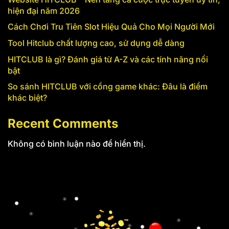
hiện đại năm 2026
Cách Chơi Tru Tiên Slot Hiệu Quả Cho Mọi Người Mới
Tool Hitclub chất lượng cao, sử dụng dễ dàng
HITCLUB là gì? Đánh giá từ A-Z và các tính năng nổi
bật
So sánh HITCLUB với cổng game khác: Đâu là điểm
khác biệt?
Recent Comments
Không có bình luận nào để hiển thị.