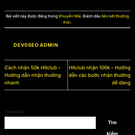
Bài viết này được đăng trong
Khuyến Mãi
. Đánh dấu
liên kết thường
trực
.
DEV0SEO ADMIN
Cách nhận 50k Hitclub –
Hitclub nhận 100k – Hướng
Hướng dẫn nhận thưởng
dẫn các bước nhận thưởng
nhanh
dễ dàng
Tìm kiếm
Tìm
kiếm