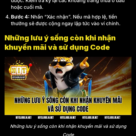
được. Kiểm tra kỹ lại các khoảng trắng thừa ở đầu
hoặc cuối mã.
Bước 4:
Nhấn “Xác nhận”. Nếu mã hợp lệ, tiền
thưởng sẽ được cộng ngay lập tức vào ví chính.
Những lưu ý sống còn khi nhận
khuyến mãi và sử dụng Code
Những lưu ý sống còn khi nhận khuyến mãi và sử dụng
Code