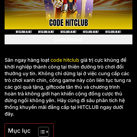
code hitclub
Săn ngay hàng loạt
code hitclub
giá trị cực khủng để
khởi nghiệp thành công tại thiên đường trò chơi đổi
thưởng uy tín. Không chỉ dừng lại ở việc cung cấp các
trò chơi xanh chín, cổng game này còn liên tục tung ra
các gói quà tặng, giftcode tân thủ và chương trình
hoàn trả không giới hạn khiến cộng đồng cược thủ
đứng ngồi không yên. Hãy cùng đi sâu phân tích hệ
thống khuyến mãi đẳng cấp tại HITCLUB ngay dưới
đây.
Mục lục