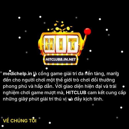
medichelp.in
là cổng game giải trí đa nền tảng, mang
đến cho người chơi một thế giới trò chơi đổi thưởng
phong phú và hấp dẫn. Với giao diện hiện đại và trải
nghiệm chơi game mượt mà,
HITCLUB
cam kết cung cấp
những giây phút giải trí thú vị và đầy kịch tính.
VỀ CHÚNG TÔI