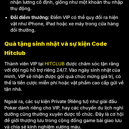
nhận lương cố định, giống như một khoản thu nhập
thụ động.
Đổi điểm thưởng:
Điểm VIP có thể quy đổi ra hiện
vật như iPhone, iPad hoặc xe máy trong cửa hàng
đổi thưởng.
Quà tặng sinh nhật và sự kiện Code
Hitclub
Thành viên VIP tại
HITCLUB
được chăm sóc tận răng
với đội ngũ hỗ trợ riêng 24/7. Vào ngày sinh nhật của
mình, VIP sẽ nhận được gói quà chúc mừng giá trị, có
thể là tiền cược miễn phí hoặc vật phẩm cao cấp gửi về
tận nhà.
Ngoài ra, các sự kiện Private (Riêng tư) như giải đấu
Poker dành riêng cho VIP, hay các chuyến du lịch nghỉ
dưỡng cũng thường xuyên được tổ chức. Đây là cơ hội
để giới thượng lưu trong cộng đồng game bài giao lưu
và chia sẻ kinh nghiệm xương máu.