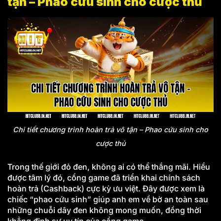
tận – Phao cứu sinh cho cược thủ
Chi tiết chương trình hoàn trả vô tận – Phao cứu sinh cho
cược thủ
Trong thế giới đỏ đen, không ai có thể thắng mãi. Hiểu
được tâm lý đó, cổng game đã triển khai chính sách
hoàn trả (Cashback) cực kỳ ưu việt. Đây được xem là
chiếc “phao cứu sinh” giúp anh em về bờ an toàn sau
những chuỗi dây đen không mong muốn, đồng thời