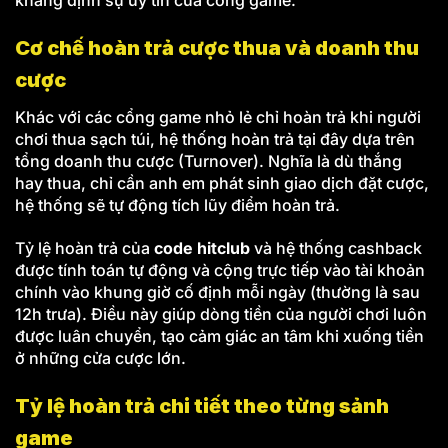
khẳng định sự uy tín của cổng game.
Cơ chế hoàn trả cược thua và doanh thu
cược
Khác với các cổng game nhỏ lẻ chỉ hoàn trả khi người
chơi thua sạch túi, hệ thống hoàn trả tại đây dựa trên
tổng doanh thu cược (Turnover). Nghĩa là dù thắng
hay thua, chỉ cần anh em phát sinh giao dịch đặt cược,
hệ thống sẽ tự động tích lũy điểm hoàn trả.
Tỷ lệ hoàn trả của
code hitclub
và hệ thống cashback
được tính toán tự động và cộng trực tiếp vào tài khoản
chính vào khung giờ cố định mỗi ngày (thường là sau
12h trưa). Điều này giúp dòng tiền của người chơi luôn
được luân chuyển, tạo cảm giác an tâm khi xuống tiền
ở những cửa cược lớn.
Tỷ lệ hoàn trả chi tiết theo từng sảnh
game