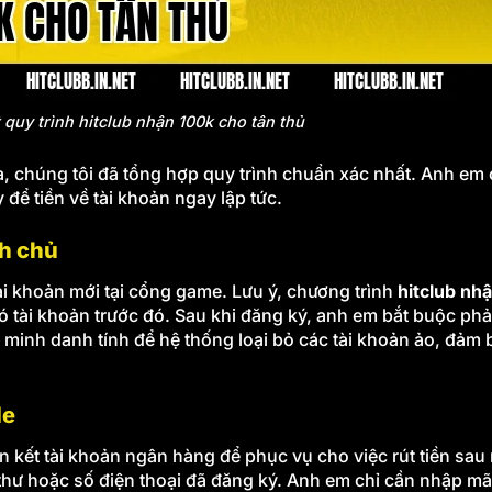
 quy trình hitclub nhận 100k cho tân thủ
chúng tôi đã tổng hợp quy trình chuẩn xác nhất. Anh em 
để tiền về tài khoản ngay lập tức.
nh chủ
tài khoản mới tại cổng game. Lưu ý, chương trình
hitclub nh
 tài khoản trước đó. Sau khi đăng ký, anh em bắt buộc phả
c minh danh tính để hệ thống loại bỏ các tài khoản ảo, đảm 
de
ên kết tài khoản ngân hàng để phục vụ cho việc rút tiền sau 
thư hoặc số điện thoại đã đăng ký. Anh em chỉ cần nhập m