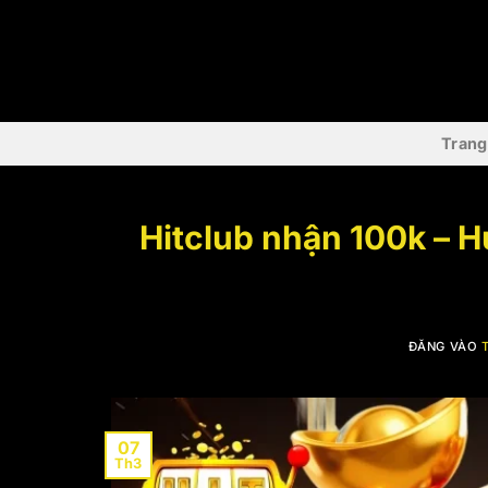
Bỏ
qua
nội
dung
Trang
Hitclub nhận 100k – 
ĐĂNG VÀO
07
Th3