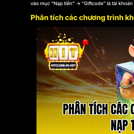
vào mục “Nạp tiền” -> “Giftcode” là tài khoản
Phân tích các chương trình k