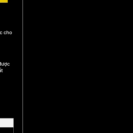
ợc cho
 được
ất