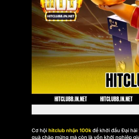
Cơ hội
hitclub nhận 100k
để khởi đầu Đại hải 
quà chào mừng mà còn là vốn khởi nghiệp giú