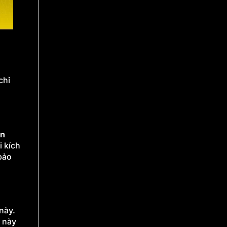
chỉ
ận
i kích
bảo
này.
ã này