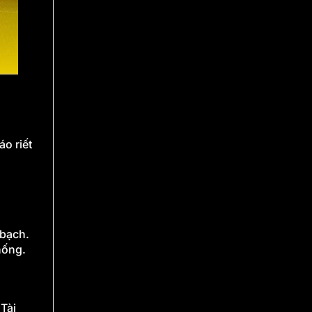
o riết
 bạch.
hống.
Tài