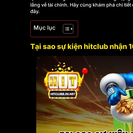
lắng về tài chính. Hãy cùng khám phá chi tiế
đây.
Mục lục
Tại sao sự kiện hitclub nhận 1