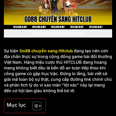
go88 chuyển sang hitclub
Sự kiện
Go88 chuyển sang Hitclub
đang tạo nên cơn
địa chấn thực sự trong cộng đồng game bài đổi thưởng
Việt Nam. Hàng triệu cược thủ HITCLUB đang hoang
mang không biết đâu là bến đỗ an toàn tiếp theo khi
cổng game cũ gặp trục trặc. Đừng lo lắng, bài viết sẽ
giải mã toàn bộ sự thật, cung cấp đường link chính chủ
và phân tích lý do vì sao màn “lột xác” này lại mang
đến cơ hội làm giàu không thể bỏ lỡ.
Mục lục