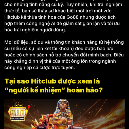
cho những tính năng cũ kỹ. Tuy nhiên, khi trải nghiệm
thực tế, bạn sẽ thấy sự khác biệt một trời một vực.
Hitclub kế thừa tinh hoa của Go88 nhưng được tích
hợp thêm công nghệ AI để giám sát gian lận và tối ưu
hóa trải nghiệm người dùng.
Mọi dữ liệu, số dư và thông tin khách hàng từ hệ thống
cũ (nếu có sự liên kết tài khoản) đều được bảo lưu
hoặc có chính sách hỗ trợ chuyển đổi minh bạch. Điều
này khẳng định vị thế của một ông lớn trong ngành
công nghiệp cá cược trực tuyến.
Tại sao Hitclub được xem là
“người kế nhiệm” hoàn hảo?