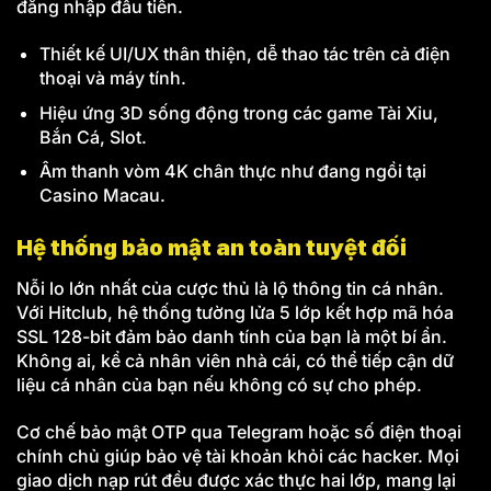
đăng nhập đầu tiên.
Thiết kế UI/UX thân thiện, dễ thao tác trên cả điện
thoại và máy tính.
Hiệu ứng 3D sống động trong các game Tài Xỉu,
Bắn Cá, Slot.
Âm thanh vòm 4K chân thực như đang ngồi tại
Casino Macau.
Hệ thống bảo mật an toàn tuyệt đối
Nỗi lo lớn nhất của cược thủ là lộ thông tin cá nhân.
Với Hitclub, hệ thống tường lửa 5 lớp kết hợp mã hóa
SSL 128-bit đảm bảo danh tính của bạn là một bí ẩn.
Không ai, kể cả nhân viên nhà cái, có thể tiếp cận dữ
liệu cá nhân của bạn nếu không có sự cho phép.
Cơ chế bảo mật OTP qua Telegram hoặc số điện thoại
chính chủ giúp bảo vệ tài khoản khỏi các hacker. Mọi
giao dịch nạp rút đều được xác thực hai lớp, mang lại