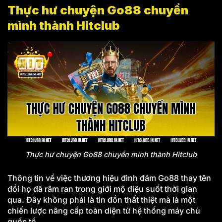
Thực hư chuyện Go88 chuyển
mình thành Hitclub
Thực hư chuyện Go88 chuyển mình thành Hitclub
Thông tin về việc thương hiệu đình đám Go88 thay tên
đổi họ đã râm ran trong giới mộ điệu suốt thời gian
qua. Đây không phải là tin đồn thất thiệt mà là một
chiến lược nâng cấp toàn diện từ hệ thống máy chủ
quốc tế.