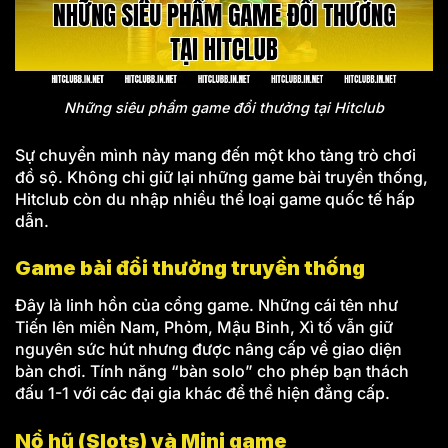
Những siêu phẩm game đổi thưởng tại Hitclub
Sự chuyển mình này mang đến một kho tàng trò chơi
đồ sộ. Không chỉ giữ lại những game bài truyền thống,
Hitclub còn du nhập nhiều thể loại game quốc tế hấp
dẫn.
Game bài đổi thưởng truyền thống
Đây là linh hồn của cổng game. Những cái tên như
Tiến lên miền Nam, Phỏm, Mậu Binh, Xì tố vẫn giữ
nguyên sức hút nhưng được nâng cấp về giao diện
bàn chơi. Tính năng “bàn solo” cho phép bạn thách
đấu 1-1 với các đại gia khác để thể hiện đẳng cấp.
Nổ hũ (Slots) và Mini game