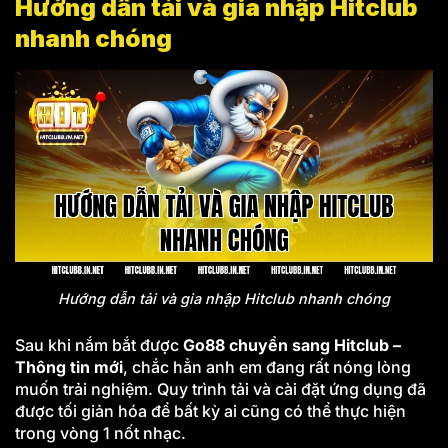
Hướng dẫn tải và gia nhập Hitclub
nhanh chóng
Hướng dẫn tải và gia nhập Hitclub nhanh chóng
Sau khi nắm bắt được
Go88 chuyển sang Hitclub –
Thông tin mới
, chắc hẳn anh em đang rất nóng lòng
muốn trải nghiệm. Quy trình tải và cài đặt ứng dụng đã
được tối giản hóa để bất kỳ ai cũng có thể thực hiện
trong vòng 1 nốt nhạc.