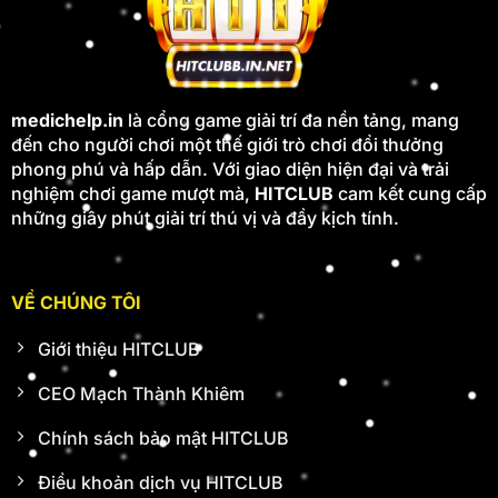
medichelp.in
là cổng game giải trí đa nền tảng, mang
đến cho người chơi một thế giới trò chơi đổi thưởng
phong phú và hấp dẫn. Với giao diện hiện đại và trải
nghiệm chơi game mượt mà,
HITCLUB
cam kết cung cấp
những giây phút giải trí thú vị và đầy kịch tính.
VỀ CHÚNG TÔI
Giới thiệu HITCLUB
CEO Mạch Thành Khiêm
Chính sách bảo mật HITCLUB
Điều khoản dịch vụ HITCLUB