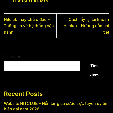
DEV0SEO ADMIN
Hitclub máy chủ ở đâu –
Cách lấy lại tài khoản
Thông tin về hệ thống vận
Hitclub – Hướng dẫn chi
hành
tiết
Tìm kiếm
Tìm
kiếm
Recent Posts
Website HITCLUB – Nền tảng cá cược trực tuyến uy tín,
hiện đại năm 2026