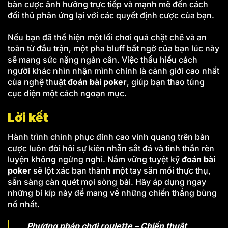
bàn cược ảnh hưởng trực tiếp và mạnh mẽ đến cách
đối thủ phản ứng lại với các quyết định cược của bạn.
Nếu bạn đã thể hiện một lối chơi quá chặt chẽ và an
toàn từ đầu trận, một pha bluff bất ngờ của bạn lúc này
sẽ mang sức nặng ngàn cân. Việc thấu hiểu cách
người khác nhìn nhận mình chính là cảnh giới cao nhất
của nghệ thuật
đoán bài poker
, giúp bạn thao túng
cục diện một cách ngoạn mục.
Lời kết
Hành trình chinh phục đỉnh cao vinh quang trên bàn
cược luôn đòi hỏi sự kiên nhẫn sắt đá và tinh thần rèn
luyện không ngừng nghỉ. Nắm vững tuyệt kỹ
đoán bài
poker
sẽ lột xác bạn thành một tay săn mồi thực thụ,
sẵn sàng càn quét mọi sòng bài. Hãy áp dụng ngay
những bí kíp này để mang về những chiến thắng bùng
nổ nhất.
Phương pháp chơi roulette
– Chiến thuật