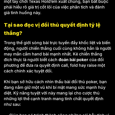
một tay chơi Texas Hold’em xuất chúng, bạn bắt buộc
phải hiểu rõ giá trị cốt lõi của việc phân tích và đánh
giá tình huống này.
Tại sao đọc vị đối thủ quyết định tỷ lệ
thắng?
Trong thế giới sòng bài trực tuyến đầy khốc liệt và biến
động, người chiến thắng cuối cùng không hẳn là người
may mắn cầm hand bài mạnh nhất. Kẻ chiến thắng
đích thực là người biết cách
đoán bài poker
của đối
phương để đưa ra quyết định call, fold hay raise một
cách chính xác tuyệt đối.
Khi bạn sở hữu cách nhìn thấu bài đối thủ poker, bạn
đang nắm giữ một vũ khí bí mật mang sức mạnh hủy
diệt. Kỹ năng tuyệt vời này mang lại cho cược thủ
những lợi thế cạnh tranh mang tính chất quyết định
như sau: