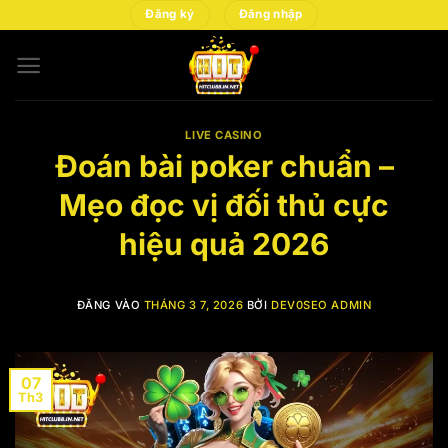
Bỏ
Đăng ký
Đăng nhập
qua
nội
dung
LIVE CASINO
Đoán bài poker chuẩn –
Mẹo đọc vị đối thủ cực
hiệu quả 2026
ĐĂNG VÀO
THÁNG 3 7, 2026
BỞI
DEV0SEO ADMIN
07
Th3