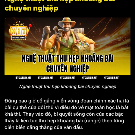
chuyên nghiệp
Nghệ thuật thu hẹp khoảng bài chuyên nghiệp
Đừng bao giờ cố gắng viển vông đoán chính xác hai lá
bài cụ thể của đối thủ vì điều đó về mặt toán học là bất
khả thi. Thay vào đó, bí quyết sống còn của các bậc
thầy là liên tục thu hẹp khoảng bài (range) theo từng
diễn biến căng thẳng của ván đấu.