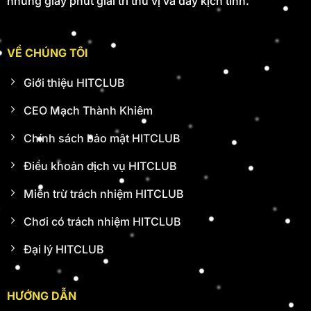
những giây phút giải trí thú vị và đầy kịch tính.
VỀ CHÚNG TÔI
Giới thiệu HITCLUB
CEO Mạch Thành Khiêm
Chính sách bảo mật HITCLUB
Điều khoản dịch vụ HITCLUB
Miễn trừ trách nhiệm HITCLUB
Chơi có trách nhiệm HITCLUB
Đại lý HITCLUB
HƯỚNG DẪN